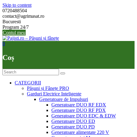
Skip to content
0720488504
contact@agrimasat.ro
Bucuresti
Program 24/7
Contul meu
0
Coș
CATEGORII
Pășuni și Fânețe PRO
Garduri Electrice Inteligente
Generatoare de Impulsuri
Generatoare DUO RF EDX
Generatoare DUO RF PDX
Generatoare DUO EDC & EDW
Generatoare DUO ED
Generatoare DUO PD
Generatoare alimentate 220 V