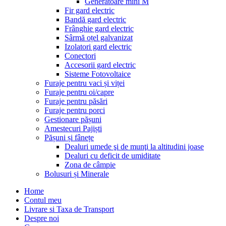
Generatoare mini M
Fir gard electric
Bandă gard electric
Frânghie gard electric
Sârmă oțel galvanizat
Izolatori gard electric
Conectori
Accesorii gard electric
Sisteme Fotovoltaice
Furaje pentru vaci și viței
Furaje pentru oi/capre
Furaje pentru păsări
Furaje pentru porci
Gestionare pășuni
Amestecuri Pajiști
Pășuni și fânețe
Dealuri umede şi de munţi la altitudini joase
Dealuri cu deficit de umiditate
Zona de câmpie
Bolusuri și Minerale
Home
Contul meu
Livrare si Taxa de Transport
Despre noi