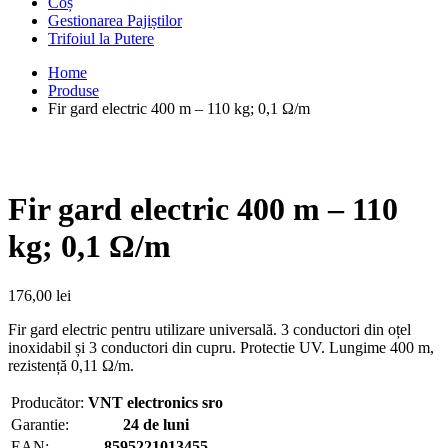
Coș
Gestionarea Pajiștilor
Trifoiul la Putere
Home
Produse
Fir gard electric 400 m – 110 kg; 0,1 Ω/m
Fir gard electric 400 m – 110
kg; 0,1 Ω/m
176,00
lei
Fir gard electric pentru utilizare universală. 3 conductori din oțel
inoxidabil și 3 conductori din cupru. Protectie UV. Lungime 400 m,
rezistență 0,11 Ω/m.
Producător:
VNT electronics sro
Garantie:
24 de luni
EAN:
8595221013455